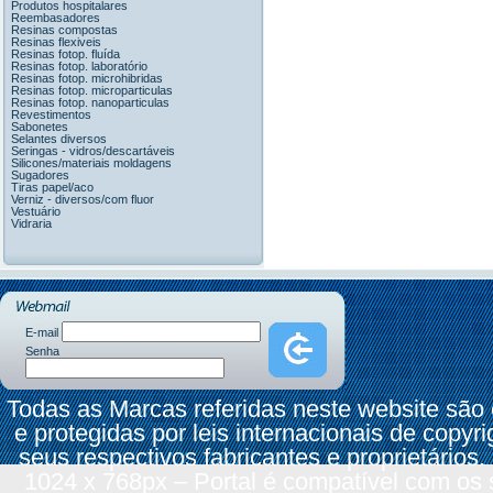
Produtos hospitalares
Reembasadores
Resinas compostas
Resinas flexiveis
Resinas fotop. fluída
Resinas fotop. laboratório
Resinas fotop. microhibridas
Resinas fotop. microparticulas
Resinas fotop. nanoparticulas
Revestimentos
Sabonetes
Selantes diversos
Seringas - vidros/descartáveis
Silicones/materiais moldagens
Sugadores
Tiras papel/aco
Verniz - diversos/com fluor
Vestuário
Vidraria
E-mail
Senha
Todas as Marcas referidas neste website são
e protegidas por leis internacionais de copyr
seus respectivos fabricantes e proprietários.
1024 x 768px – Portal é compatível com os 