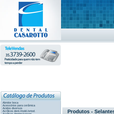
Abridor boca
Acessórios para cerâmica
Acidos diversos
Produtos - Selante
Acrílicos dent./mold./ortod.
Acrílicos dentes/coroas