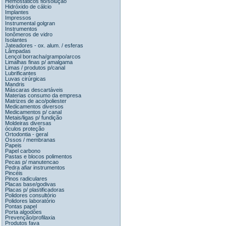
Hemostáticos fio/solução
Hidróxido de cálcio
Implantes
Impressos
Instrumental golgran
Instrumentos
Ionômeros de vidro
Isolantes
Jateadores - ox. alum. / esferas
Lâmpadas
Lençol borracha/grampo/arcos
Limalhas finas p/ amalgama
Limas / produtos p/canal
Lubrificantes
Luvas cirúrgicas
Mandris
Máscaras descartáveis
Materias consumo da empresa
Matrizes de aco/poliester
Medicamentos diversos
Medicamentos p/ canal
Metais/ligas p/ fundição
Moldeiras diversas
óculos proteção
Ortodontia - geral
Ossos / membranas
Papeis
Papel carbono
Pastas e blocos polimentos
Pecas p/ manutencao
Pedra afiar instrumentos
Pincéis
Pinos radiculares
Placas base/godivas
Placas p/ plastificadoras
Polidores consultório
Polidores laboratório
Pontas papel
Porta algodões
Prevenção/profilaxia
Produtos fava