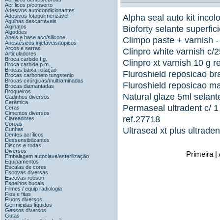
Acrílicos p/conserto
Adesivos autocondicionantes
Adesivos fotopolimerizável
Alpha seal auto kit incolo
Agulhas descartáveis
Alginatos
Bioforty selante superfic
Algodões
Aneis e base aco/silicone
Climpo paste + varnish 
Anestésicos injetáveis/topicos
Arcos e serras
Clinpro white varnish c
Articuladores
Broca carbide f.g.
Clinpro xt varnish 10 g 
Broca carbide p.m.
Brocas baixa-rotação
Fluroshield reposicao bra
Brocas carboneto tungstenio
Brocas cirúrgicas/multilaminadas
Fluroshield reposicao mat
Brocas diamantadas
Broqueiros
Natural glaze 5ml selante
Cadinhos diversos
Cerâmica
Permaseal ultradent c/ 1 
Ceras
Cimentos diversos
ref.27718
Clareadores
Coroas
Ultraseal xt plus ultraden
Cunhas
Dentes acrílicos
Dessensibilizantes
Discos e rodas
Diversos
Primeira |
Embalagem autoclave/esterilização
Equipamentos
Escalas de cores
Escovas diversas
Escovas robson
Espelhos bucais
Filmes / equip radiologia
Fios e fitas
Fluors diversos
Germicidas líquidos
Gessos diversos
Gutas